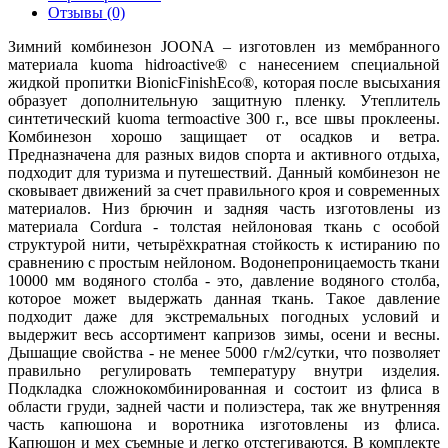
Отзывы (0)
Зимний комбинезон JOONA – изготовлен из мембранного
материала kuoma hidroactive® с нанесением специальной
жидкой пропитки BionicFinishEco®, которая после высыхания
образует дополнительную защитную пленку. Утеплитель
синтетический kuoma termoactive 300 г., все швы проклеены.
Комбинезон хорошо защищает от осадков и ветра.
Предназначена для разных видов спорта и активного отдыха,
подходит для туризма и путешествий. Данный комбинезон не
сковывает движений за счет правильного кроя и современных
материалов. Низ брючин и задняя часть изготовлены из
материала Cordurа - толстая нейлоновая ткань с особой
структурой нити, четырёхкратная стойкость к истиранию по
сравнению с простым нейлоном. Водонепроницаемость ткани
10000 мм водяного столба - это, давление водяного столба,
которое может выдержать данная ткань. Такое давление
подходит даже для экстремальных погодных условий и
выдержит весь ассортимент капризов зимы, осени и весны.
Дышащие свойства - не менее 5000 г/м2/сутки, что позволяет
правильно регулировать температуру внутри изделия.
Подкладка сложнокомбинированная и состоит из флиса в
области груди, задней части и полиэстера, так же внутренняя
часть капюшона и воротника изготовлены из флиса.
Капюшон и мех съемные и легко отстегиваются. В комплекте