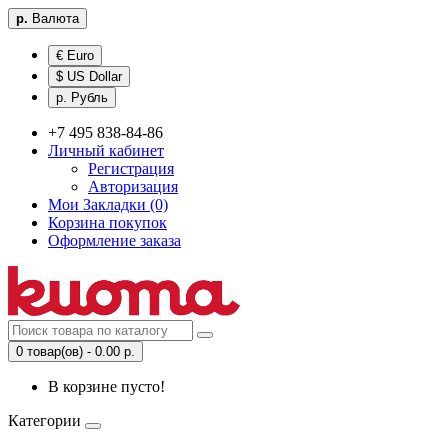
р.
Валюта
€ Euro
$ US Dollar
р. Рубль
+7 495 838-84-86
Личный кабинет
Регистрация
Авторизация
Мои Закладки (0)
Корзина покупок
Оформление заказа
0 товар(ов) - 0.00 р.
В корзине пусто!
Категории