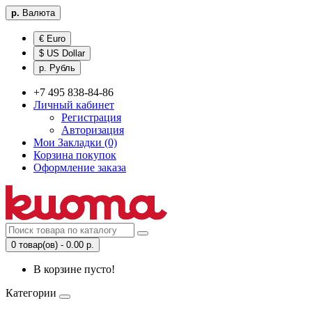
р.
Валюта
€ Euro
$ US Dollar
р. Рубль
+7 495 838-84-86
Личный кабинет
Регистрация
Авторизация
Мои Закладки (0)
Корзина покупок
Оформление заказа
0 товар(ов) - 0.00 р.
В корзине пусто!
Категории