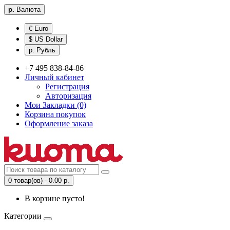
р.
Валюта
€ Euro
$ US Dollar
р. Рубль
+7 495 838-84-86
Личный кабинет
Регистрация
Авторизация
Мои Закладки (0)
Корзина покупок
Оформление заказа
0 товар(ов) - 0.00 р.
В корзине пусто!
Категории