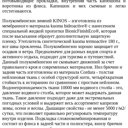
потовыводящие прокладки, внутренняя часть капюшона и
воротника из флиса. Капюшон и мех съемные и легко
отстегиваются.
Полукомбинезон зимний KINOS – изготовлена из
мембранного материала kuoma hidroactive® с нанесением
специальной жидкой пропитки BionicFinishEco®, которая
после высыхания образует дополнительную защитную
пленку. Утеплитель синтетический kuoma termoactive 180 г.,
все швы проклеены. Полукомбинезон хорошо защищает от
осадков и ветра. Предназначен для разных видов спорта и
активного отдыха, подходит для туризма и путешествий.
Данный полукомбинезон не сковывает движений за счет
правильного кроя и современных материалов. Низ брючин и
задняя часть изготовлены из материала Cordurа - толстая
нейлоновая ткань с особой структурой нити, четырёхкратная
стойкость к истиранию по сравнению с простым нейлоном.
Водонепроницаемость ткани 10000 мм водяного столба - это,
давление водяного столба, которое может выдержать данная
ткань. Такое давление подходит даже для экстремальных
погодных условий и выдержит весь ассортимент капризов
зимы, осени и весны. Дышащие свойства - не менее 5000 г/м2/
сутки, что позволяет правильно регулировать температуру
внутри изделия. Подкладка сложнокомбинированная и
состоит из флиса в задней части и полиэстера, внизу брючин