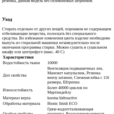
резинка, данная модель без силиконовых штрипков.
Уход
Стирать отдельно от других вещей, порошком не содержащим
отбеливающие вещества, полоскать без специального
средства. Во избежание изменения цвета изделие необходимо
вынуть из стиральной машинки незамедлительно после
окончания программы стирки. Можно сушить в сушильном
шкафу или центрифуге (макс. 40 C)
Характеристики
Водостойкость ткани
10000
Вентиляция подмышечных зон,
Манежет напульсник, Резинка
Доп свойства
внизу штанин, Снежная юбка с 116
размера, Штрипки
Более 40000 циклов по
Износостойкость
Мартиндейлу
Материал верха
kuoma hidroactive
Обработка материала
Bionic finish ECO
Грязе-водоотталкивающая
Особые свойства
пропитка, Воздухопроводимость,