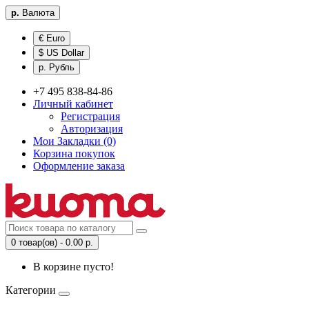
р.
Валюта
€ Euro
$ US Dollar
р. Рубль
+7 495 838-84-86
Личный кабинет
Регистрация
Авторизация
Мои Закладки (0)
Корзина покупок
Оформление заказа
0 товар(ов) - 0.00 р.
В корзине пусто!
Категории