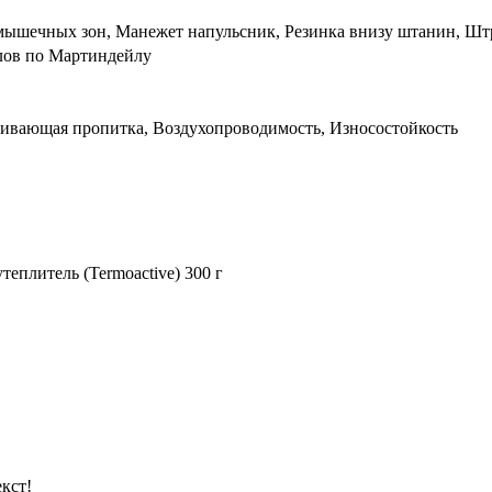
мышечных зон, Манежет напульсник, Резинка внизу штанин, Ш
лов по Мартиндейлу
кивающая пропитка, Воздухопроводимость, Износостойкость
еплитель (Termoactive) 300 г
кст!