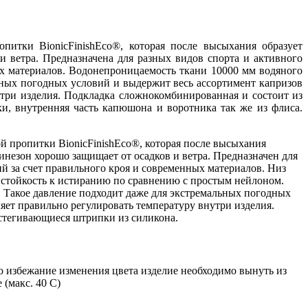
питки BionicFinishEco®, которая после высыхания образует
и ветра. Предназначена для разных видов спорта и активного
ых материалов. Водонепроницаемость ткани 10000 мм водяного
льных погодных условий и выдержит весь ассортимент капризов
утри изделия. Подкладка сложнокомбинированная и состоит из
и, внутренняя часть капюшона и воротника так же из флиса.
 пропитки BionicFinishEco®, которая после высыхания
инезон хорошо защищает от осадков и ветра. Предназначен для
й за счет правильного кроя и современных материалов. Низ
ая стойкость к истиранию по сравнению с простым нейлоном.
ь. Такое давление подходит даже для экстремальных погодных
ляет правильно регулировать температуру внутри изделия.
тстегивающиеся штрипки из силикона.
о избежание изменения цвета изделие необходимо вынуть из
(макс. 40 C)