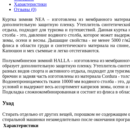
Характеристики
Отзывы (0)
Куртка зимняя NEA – изготовлена из мембранного материал
дополнительную защитную пленку. Утеплитель синтетический 
отдыха, подходит для туризма и путешествий. Данная куртка
столба - это, давление водяного столба, которое может выде
зимы, осени и весны. Дышащие свойства - не менее 5000 г/м
флиса в области груди и синтетического материала на спин
Капюшон и мех съемные и легко отстегиваются.
Полукомбинезон зимний HALLA – изготовлена из мембранного 
образует дополнительную защитную пленку. Утеплитель синтети
разных видов спорта и активного отдыха, подходит для туриз
брючин и задняя часть изготовлены из материала Cordurа - то
Водонепроницаемость ткани 10000 мм водяного столба - это, д
условий и выдержит весь ассортимент капризов зимы, осени и 
Подкладка сложнокомбинированная и состоит из флиса в област
Уход
Стирать отдельно от других вещей, порошком не содержащим о
стиральной машинки незамедлительно после окончания програ
Характеристики