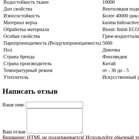
Водостойкость ткани
10000
Доп свойства
Вентиляция под
Износостойкость
Более 40000 цик
Материал верха
kuoma hidroactive
Обработка материала
Bionic finish ECO
Особые свойства
Грязе-водооттал
Паропроницаемость (Воздухопроницаемость)
5000
Пол
Девочка
Страна бренда
Финляндия
Страна производитель
Китай
Температурный режим
от - 30 до - 5
Утеплитель
Искусственный ут
Написать отзыв
Ваше имя:
Ваш отзыв
Внимание:
HTML не поддерживается! Используйте обычный те