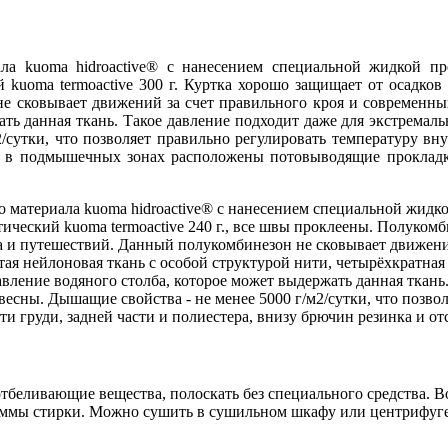
а kuoma hidroactive® с нанесением специальной жидкой про
kuoma termoactive 300 г. Куртка хорошо защищает от осадков 
 не сковывает движений за счет правильного кроя и современн
ржать данная ткань. Такое давление подходит даже для экстрема
2/сутки, что позволяет правильно регулировать температуру вн
е, в подмышечных зонах расположены потовыводящие прокладк
материала kuoma hidroactive® с нанесением специальной жидкой
ческий kuoma termoactive 240 г., все швы проклеены. Полукомб
ма и путешествий. Данный полукомбинезон не сковывает движени
лстая нейлоновая ткань с особой структурой нити, четырёхкратн
авление водяного столба, которое может выдержать данная ткан
весны. Дышащие свойства - не менее 5000 г/м2/сутки, что позво
и груди, задней части и полиестера, внизу брючин резинка и о
тбеливающие вещества, полоскать без специального средства. В
ммы стирки. Можно сушить в сушильном шкафу или центрифуге 