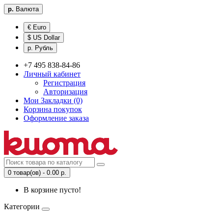
р.
Валюта
€ Euro
$ US Dollar
р. Рубль
+7 495 838-84-86
Личный кабинет
Регистрация
Авторизация
Мои Закладки (0)
Корзина покупок
Оформление заказа
0 товар(ов) - 0.00 р.
В корзине пусто!
Категории